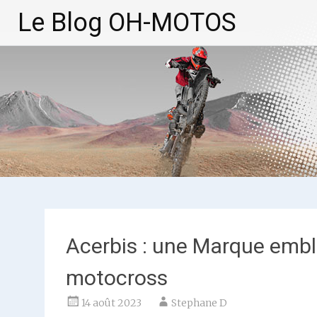
Aller
Le Blog OH-MOTOS
au
contenu
principal
Acerbis : une Marque emb
motocross
14 août 2023
Stephane D