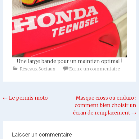
Une large bande pour un maintien optimal !
Réseaux Sociaux
Écrire un commentaire
Navigation
←
Le permis moto
Masque cross ou enduro :
de
comment bien choisir un
l'article
écran de remplacement
→
Laisser un commentaire