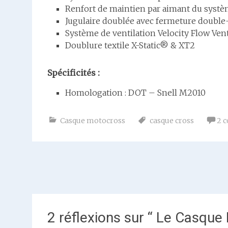
Renfort de maintien par aimant du syst
Jugulaire doublée avec fermeture double
Système de ventilation Velocity Flow Ven
Doublure textile X-Static® & XT2
Spécificités :
Homologation : DOT – Snell M2010
Casque motocross
casque cross
2 
Navigation
de
l'article
2 réflexions sur “
Le Casque 